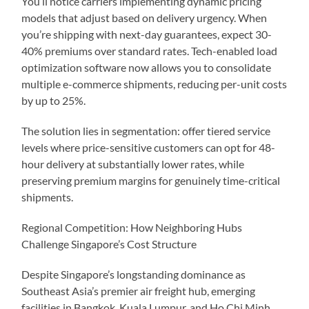
You’ll notice carriers implementing dynamic pricing
models that adjust based on delivery urgency. When
you’re shipping with next-day guarantees, expect 30-
40% premiums over standard rates. Tech-enabled load
optimization software now allows you to consolidate
multiple e-commerce shipments, reducing per-unit costs
by up to 25%.
The solution lies in segmentation: offer tiered service
levels where price-sensitive customers can opt for 48-
hour delivery at substantially lower rates, while
preserving premium margins for genuinely time-critical
shipments.
Regional Competition: How Neighboring Hubs
Challenge Singapore’s Cost Structure
Despite Singapore’s longstanding dominance as
Southeast Asia’s premier air freight hub, emerging
facilities in Bangkok, Kuala Lumpur, and Ho Chi Minh