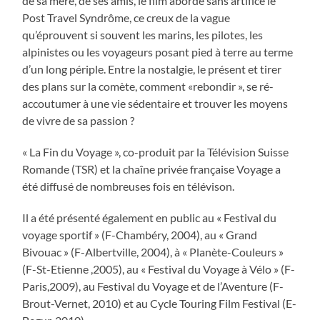
de sa mère, de ses amis, le film aborde sans artifice le
Post Travel Syndrôme, ce creux de la vague
qu’éprouvent si souvent les marins, les pilotes, les
alpinistes ou les voyageurs posant pied à terre au terme
d’un long périple. Entre la nostalgie, le présent et tirer
des plans sur la comète, comment «rebondir », se ré-
accoutumer à une vie sédentaire et trouver les moyens
de vivre de sa passion ?
« La Fin du Voyage », co-produit par la Télévision Suisse
Romande (TSR) et la chaîne privée française Voyage a
été diffusé de nombreuses fois en télévison.
Il a été présenté également en public au « Festival du
voyage sportif » (F-Chambéry, 2004), au « Grand
Bivouac » (F-Albertville, 2004), à « Planète-Couleurs »
(F-St-Etienne ,2005), au « Festival du Voyage à Vélo » (F-
Paris,2009), au Festival du Voyage et de l’Aventure (F-
Brout-Vernet, 2010) et au Cycle Touring Film Festival (E-