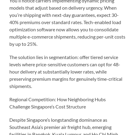
You’ll notice carriers implementing dynamic pricing
models that adjust based on delivery urgency. When
you’re shipping with next-day guarantees, expect 30-
40% premiums over standard rates. Tech-enabled load
optimization software now allows you to consolidate
multiple e-commerce shipments, reducing per-unit costs
by up to 25%.
The solution lies in segmentation: offer tiered service
levels where price-sensitive customers can opt for 48-
hour delivery at substantially lower rates, while
preserving premium margins for genuinely time-critical
shipments.
Regional Competition: How Neighboring Hubs
Challenge Singapore’s Cost Structure
Despite Singapore’s longstanding dominance as
Southeast Asia’s premier air freight hub, emerging
facilities in Bangkok, Kuala Lumpur, and Ho Chi Minh