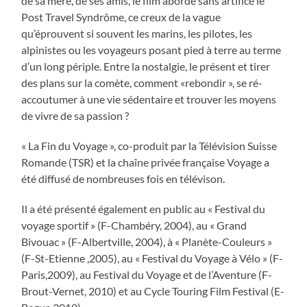
de sa mère, de ses amis, le film aborde sans artifice le
Post Travel Syndrôme, ce creux de la vague
qu’éprouvent si souvent les marins, les pilotes, les
alpinistes ou les voyageurs posant pied à terre au terme
d’un long périple. Entre la nostalgie, le présent et tirer
des plans sur la comète, comment «rebondir », se ré-
accoutumer à une vie sédentaire et trouver les moyens
de vivre de sa passion ?
« La Fin du Voyage », co-produit par la Télévision Suisse
Romande (TSR) et la chaîne privée française Voyage a
été diffusé de nombreuses fois en télévison.
Il a été présenté également en public au « Festival du
voyage sportif » (F-Chambéry, 2004), au « Grand
Bivouac » (F-Albertville, 2004), à « Planète-Couleurs »
(F-St-Etienne ,2005), au « Festival du Voyage à Vélo » (F-
Paris,2009), au Festival du Voyage et de l’Aventure (F-
Brout-Vernet, 2010) et au Cycle Touring Film Festival (E-